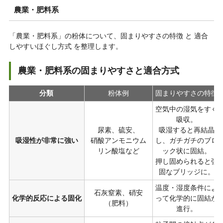
農業・肥料系
「農業・肥料系」の粉体について、固まりやすさの特徴 と 適合
しやすいほぐし方式 を整理します。
農業・肥料系の固まりやすさと適合方式
分類
粉体例
固まりやすさの特徴
空気中の湿気をすぐ
吸収。
尿素、硫安、
吸湿すると再結晶
吸湿性が非常に強い
硝酸アンモニウム
し、ガチガチのブロ
リン酸塩など
ック状に固結。
押し固められると強
固なブリッジに。
温度・湿度条件によ
石灰窒素、硝安
化学的反応による固化
って化学的に固結が
（肥料）
進行。