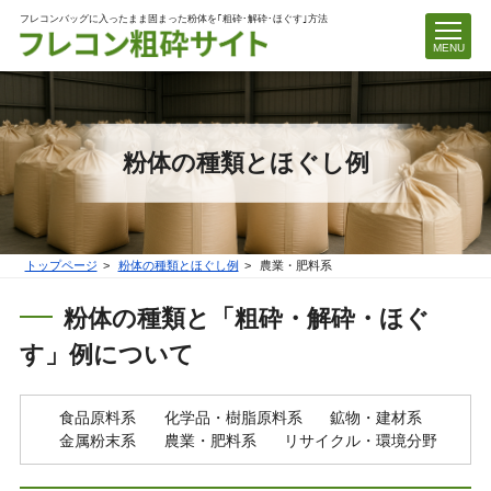
フレコンバッグに入ったまま固まった粉体を｢粗砕･解砕･ほぐす｣方法
MENU
粉体の種類とほぐし例
トップページ
粉体の種類とほぐし例
農業・肥料系
粉体の種類と「粗砕・解砕・ほぐ
す」例について
食品原料系
化学品・樹脂原料系
鉱物・建材系
金属粉末系
農業・肥料系
リサイクル・環境分野