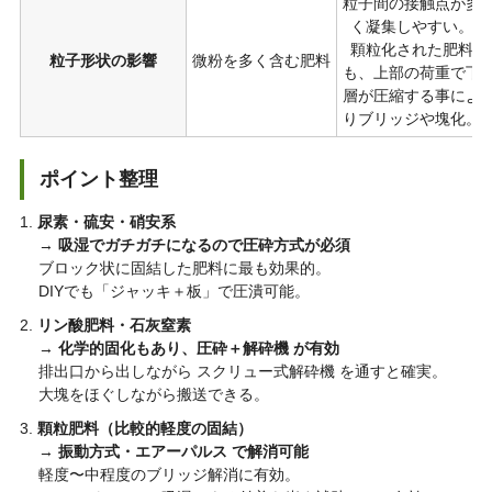
粒子間の接触点が多
く凝集しやすい。
顆粒化された肥料
粒子形状の影響
微粉を多く含む肥料
も、上部の荷重で下
層が圧縮する事によ
りブリッジや塊化。
ポイント整理
尿素・硫安・硝安系
→
吸湿でガチガチになるので圧砕方式が必須
ブロック状に固結した肥料に最も効果的。
DIYでも「ジャッキ＋板」で圧潰可能。
リン酸肥料・石灰窒素
→
化学的固化もあり、圧砕＋解砕機 が有効
排出口から出しながら スクリュー式解砕機 を通すと確実。
大塊をほぐしながら搬送できる。
顆粒肥料（比較的軽度の固結）
→
振動方式・エアーパルス で解消可能
軽度〜中程度のブリッジ解消に有効。